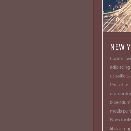
NEW Y
Lorem ips
adipiscing
ut sollici
Phasellus 
elementum
bibendum p
mollis pur
Nam facili
libero magn