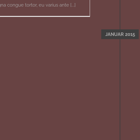
a congue tortor, eu varius ante [...]
JANUAR 2015