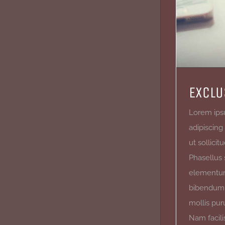
EXCLU
Lorem ips
adipiscing
ut sollici
Phasellus 
elementum
bibendum p
mollis pur
Nam facili