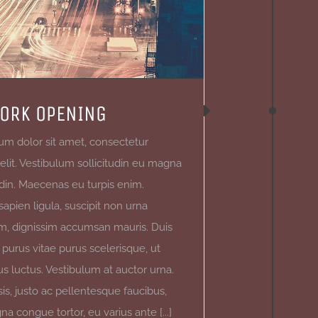
ORK OPENING
um dolor sit amet, consectetur
 elit. Vestibulum sollicitudin eu magna
tudin. Maecenas eu turpis enim.
sapien ligula, suscipit non urna
, dignissim accumsan mauris. Duis
urus vitae purus scelerisque, ut
us luctus. Vestibulum at auctor urna.
sis, justo ac pellentesque faucibus,
a congue tortor, eu varius ante [...]